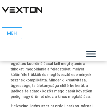
MEH
Az elveszett Frigyláda kincse
nyomában
Csapa
A felfedező kincsvadászat során a csapatnak
együttes koordinálással kell megfejtenie a
titkokat, megoldania a feladatokat, melyet
különféle trükkök és megtévesztő események
tesznek komplikálttá. Mindenki kreativitása,
Ren
ügyessége, találékonysága előtérbe kerül, a
játékos feladatok közös megoldását követően
S
pedig nagy örömet okoz a kincs megtalálása.
Helyszíne: igény szerint erdei, parkos, városi