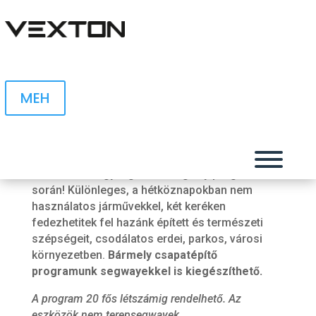
MEH
Segway élménytúra
Csapa
Kapcsolódjatok ki a modern technika
eszközeivel egy izgalmas segway program
során! Különleges, a hétköznapokban nem
használatos járművekkel, két keréken
fedezhetitek fel hazánk épített és természeti
szépségeit, csodálatos erdei, parkos, városi
Ren
környezetben.
Bármely csapatépítő
programunk segwayekkel is kiegészíthető.
S
A program 20 fős létszámig rendelhető. Az
eszközök nem terepsegwayek.