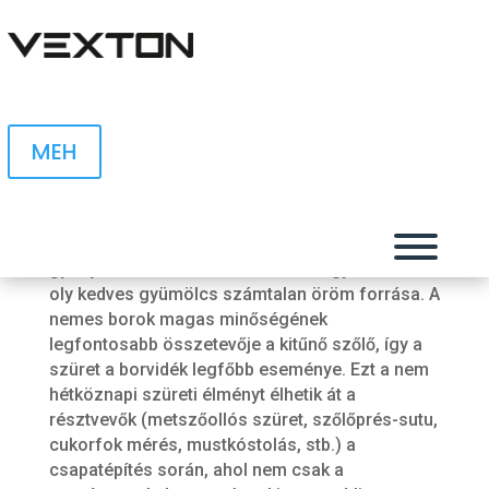
MEH
Szüreti bolondozások
Csapa
Az egri borvidék csodálatos szőlő dombjai
gyönyörű szőlőt teremnek. Ez a magyar szívnek
oly kedves gyümölcs számtalan öröm forrása. A
nemes borok magas minőségének
legfontosabb összetevője a kitűnő szőlő, így a
szüret a borvidék legfőbb eseménye. Ezt a nem
Ren
hétköznapi szüreti élményt élhetik át a
résztvevők (metszőollós szüret, szőlőprés-sutu,
S
cukorfok mérés, mustkóstolás, stb.) a
csapatépítés során, ahol nem csak a