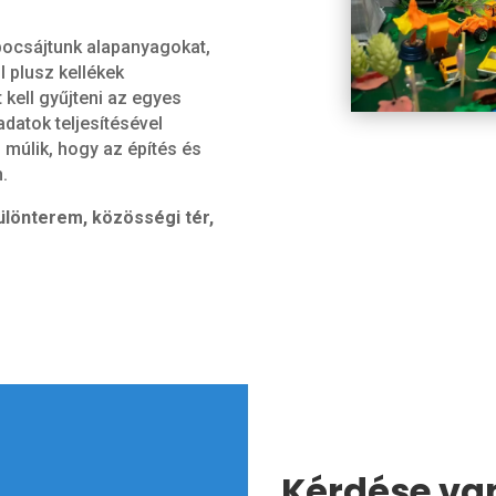
ocsájtunk alapanyagokat,
l plusz kellékek
 kell gyűjteni az egyes
adatok teljesítésével
múlik, hogy az építés és
.
ülönterem, közösségi tér,
Kérdése va