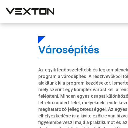
Városépítés
Az egyik legösszetettebb és legkomplexeb
program a városépítés. A résztvevőkből tö
alakítunk ki a program kezdésekor. Ismertet
mely szerint egy komplex várost kell a rend
felépíteni. Minden egyes csapat különböz
létrehozásáért felel, melyeknek rendelkezn
meghatározó jellegzetességgel. Az egyes
elhelyezkedése is a kivitelezőkre van bízva
figyelembe veszi majd a praktikumot és az 