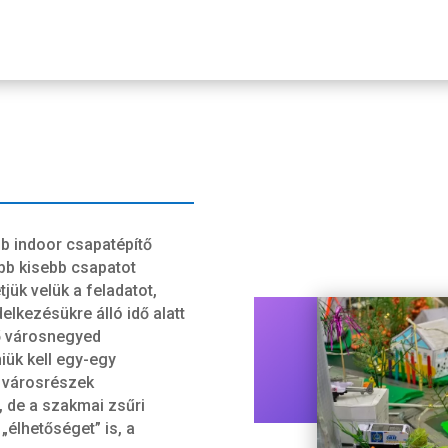
b indoor csapatépítő
bb kisebb csapatot
jük velük a feladatot,
elkezésükre álló idő alatt
ő városnegyed
iük kell egy-egy
 városrészek
, de a szakmai zsűri
„élhetőséget” is, a