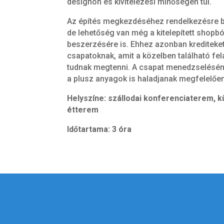
designon és kivitelezési minőségen túl.
Az építés megkezdéséhez rendelkezésre b
de lehetőség van még a kitelepített shopbó
beszerzésére is. Ehhez azonban krediteket
csapatoknak, amit a közelben található fel
tudnak megtenni. A csapat menedzselésén 
a plusz anyagok is haladjanak megfelelően
Helyszíne: szállodai konferenciaterem, k
étterem
Időtartama: 3 óra