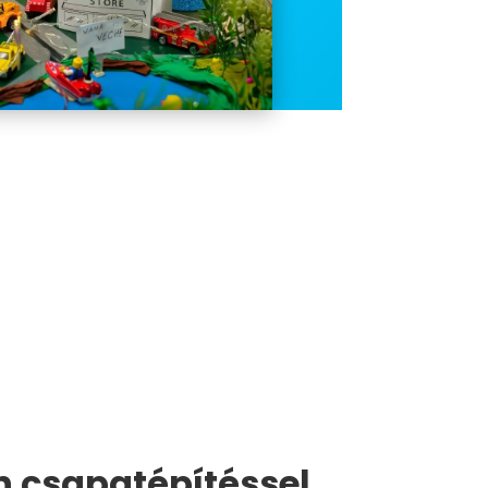
n csapatépítéssel