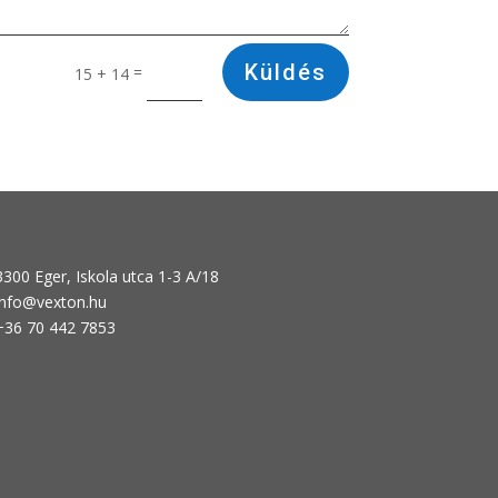
Küldés
=
15 + 14
3300 Eger, Iskola utca 1-3 A/18
info@vexton.hu
+36 70 442 7853