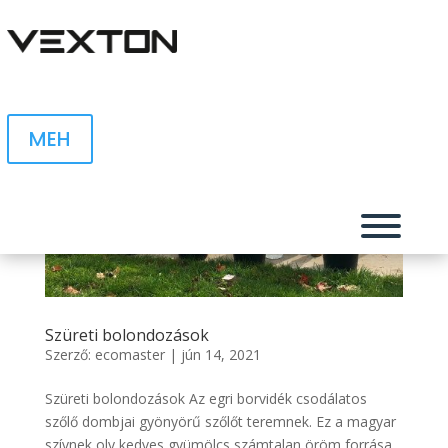
MEH
Csapa
Szüreti bolondozások
Ren
Szerző:
ecomaster
|
jún 14, 2021
Szüreti bolondozások Az egri borvidék csodálatos
S
szőlő dombjai gyönyörű szőlőt teremnek. Ez a magyar
szívnek oly kedves gyümölcs számtalan öröm forrása.